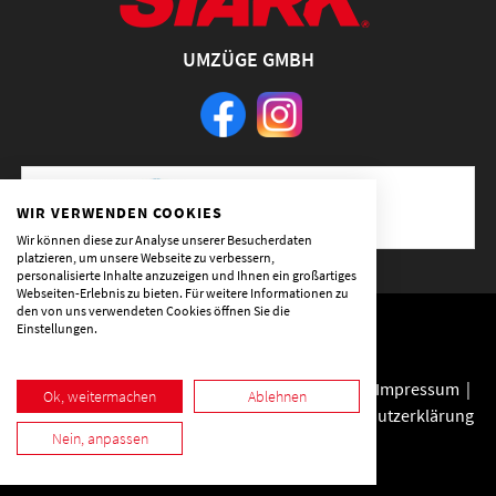
UMZÜGE GMBH
WIR VERWENDEN COOKIES
Wir können diese zur Analyse unserer Besucherdaten
platzieren, um unsere Webseite zu verbessern,
personalisierte Inhalte anzuzeigen und Ihnen ein großartiges
Webseiten-Erlebnis zu bieten. Für weitere Informationen zu
den von uns verwendeten Cookies öffnen Sie die
Einstellungen.
Copyright © 2025 Stark Umzüge GmbH
Umzugsunternehmen Frankfurt
&
Wiesbaden
|
Impressum
|
Ok, weitermachen
Ablehnen
Datenschutzerklärung
Nein, anpassen