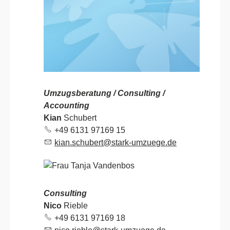
Umzugsberatung / Consulting /
Accounting
Kian
Schubert
+49 6131 97169 1
5
k
n
sch
b
rt
st
rk-
mz
g
d
Consulting
Nico
Rieble
+49 6131 97169 1
8