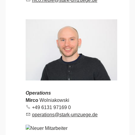
n
c
r
bl
st
rk-
mz
g
d
Operations
Mirco
Wolniakowski
+49 6131 97169
0
p
r
t
ns
st
rk-
mz
g
d