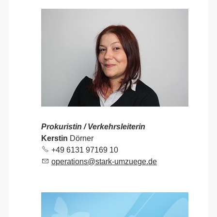
Prokuristin / Verkehrsleiterin
Kerstin
Dörner
+49 6131 97169 10
p
r
t
ns
st
rk-
mz
g
d