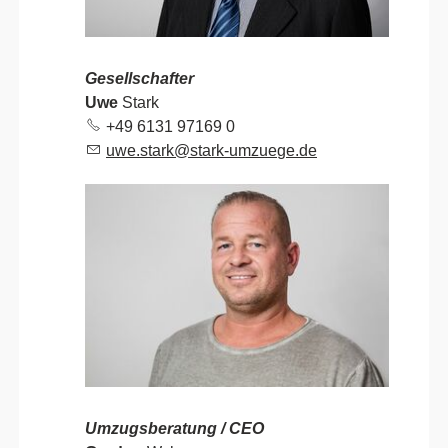
Gesellschafter
Uwe
Stark
+49 6131 97169
0
w
st
rk
st
rk-
mz
g
d
Umzugsberatung / CEO