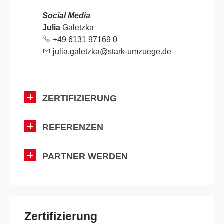
Social Media
Julia
Galetzka
+49 6131 97169
0
j
l
g
l
tzk
st
rk-
mz
g
d
ZERTIFIZIERUNG
REFERENZEN
PARTNER WERDEN
Zertifizierung