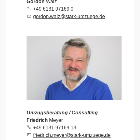
Gordon
Walz
+49 6131 97169
0
g
rd
n
w
lz
st
rk-
mz
g
d
Umzugsberatung / Consulting
Friedrich
Meyer
+49 6131 97169
13
fr
dr
ch
m
y
r
st
rk-
mz
g
d